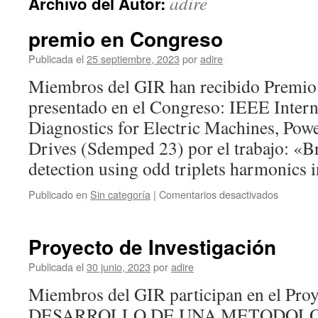
adire
Archivo del Autor:
premio en Congreso
Publicada el
25 septiembre, 2023
por
adire
Miembros del GIR han recibido Premio 
presentado en el Congreso: IEEE Inter
Diagnostics for Electric Machines, Powe
Drives (Sdemped 23) por el trabajo: «Br
detection using odd triplets harmonics
en
Publicado en
Sin categoría
|
Comentarios desactivados
premio
en
Congres
Proyecto de Investigación
Publicada el
30 junio, 2023
por
adire
Miembros del GIR participan en el Proy
DESARROLLO DE UNA METODOLO