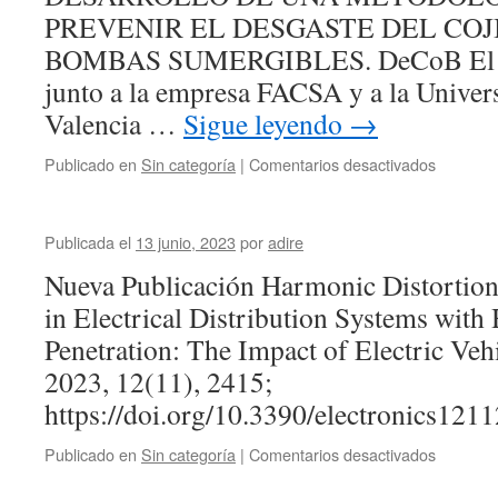
PREVENIR EL DESGASTE DEL COJ
BOMBAS SUMERGIBLES. DeCoB El pro
junto a la empresa FACSA y a la Univers
Valencia …
Sigue leyendo
→
en
Publicado en
Sin categoría
|
Comentarios desactivados
Proyecto
de
Investig
Publicada el
13 junio, 2023
por
adire
Nueva Publicación Harmonic Distortion
in Electrical Distribution Systems with
Penetration: The Impact of Electric Vehi
2023, 12(11), 2415;
https://doi.org/10.3390/electronics121
en
Publicado en
Sin categoría
|
Comentarios desactivados