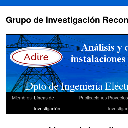
Saltar
al
Grupo de Investigación Recon
contenido
Miembros
Líneas de
Publicaciones
Proyectos
Investigación
Investiga