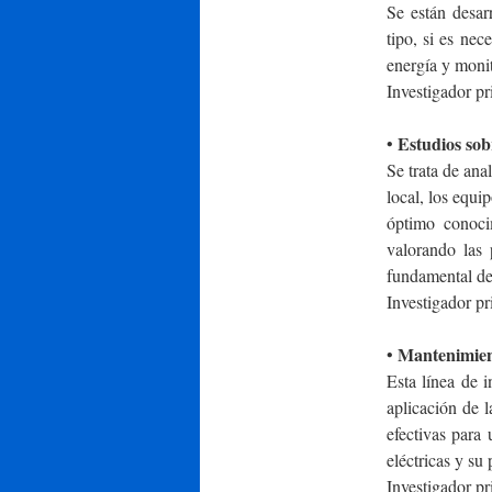
Se están desar
tipo, si es nec
energía y monit
Investigador pr
Estudios sobr
•
Se trata de anal
local, los equ
óptimo conocim
valorando las 
fundamental de 
Investigador p
Mantenimient
•
Esta línea de i
aplicación de 
efectivas para 
eléctricas y su
Investigador p