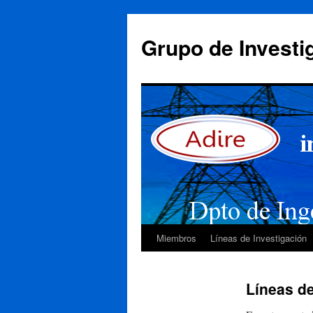
Saltar
al
Grupo de Investi
contenido
Miembros
Líneas de Investigación
Líneas de