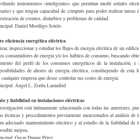
rollando instrumentos «inteligentes» que permitan medir señales eléctr
esario) y que tengan capacidad de cómputo para poder realizar tareas d
orización de eventos, disturbios y problemas de calidad.
incipal: Daniel Moríñigo Sotelo
e eficiencia energética eléctrica
izar, inspeccionar y estudiar los flujos de energía eléctrica de un edifici
ipos consumidores de energía y/o los hábitos de consumo, buscando obte
iento del perfil de los consumos energéticos de la instalación, e 
posibilidades de ahorro de energía eléctrica, constituyendo de esta 
cualquier empresa que desee controlar sus costes de energía.
rincipal: Ángel L. Zorita Lamadrid
o y fiabilidad en instalaciones eléctricas
nvestigación está íntimamente relacionada con todas las anteriores, pu
las técnicas y procedimientos previamente mencionados al análisis de l
un adecuado mantenimiento eléctrico y al estudio de la fiabilidad de l
 posible mejora.
rincipal: Óscar Duque Pérez