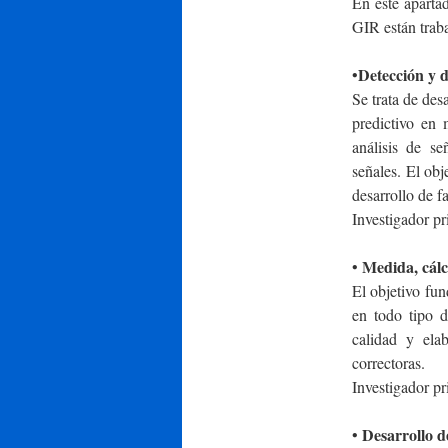
En este apartad
GIR están traba
Detección y d
•
Se trata de des
predictivo en 
análisis de se
señales. El obj
desarrollo de f
Investigador pr
Medida, cálcu
•
El objetivo fun
en todo tipo d
calidad y ela
correctoras.
Investigador p
Desarrollo d
•